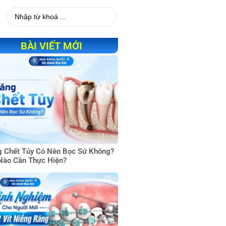
BÀI VIẾT MỚI
 Chết Tủy Có Nên Bọc Sứ Không?
Nào Cần Thực Hiện?