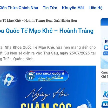
Kiến Thức Chỉnh Nha
Tin Tức
Khuyến Mãi
Liên Hệ
ốc Tế Mạo Khê – Hoành Tráng Hơn, Quà Nhiều Hơn
hoa Quốc Tế Mạo Khê – Hoành Tráng
tại
Nha Khoa Quốc Tế Mạo Khê
, hứa hẹn mang đến cho
t. Sự kiện sẽ diễn ra vào
Thứ Sáu, ngày 25/07/2025
, tại
 Triều, Quảng Ninh.
Răng
Khi 