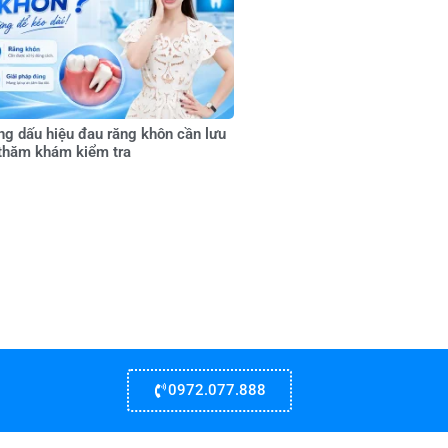
g dấu hiệu đau răng khôn cần lưu
 thăm khám kiểm tra
0972.077.888