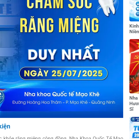
Kinh
Niề
Nha
Hươn
Sĩ
kiện
ức khỏe răng miệng cộng đồng, Nha Khoa Quốc Tế Mạo